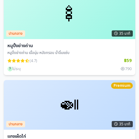
🍢
ปานกลาง
35 นาที
หมูปิ้งย่างถ่าน
หมูปิ้งย่างถ่าน เนื้อนุ่ม หนังกรอบ น้ำจิ้มแซ่บ
฿59
(4.7)
?
ไม่ระบุ
790
Premium
🍛
ปานกลาง
35 นาที
แกงเผ็ดไก่