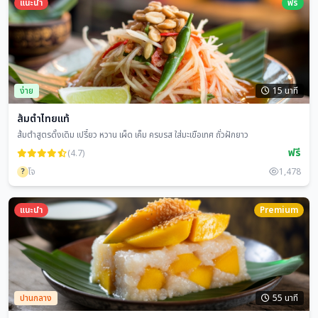
แนะนำ
ฟรี
ง่าย
15 นาที
ส้มตำไทยแท้
ส้มตำสูตรดั้งเดิม เปรี้ยว หวาน เผ็ด เค็ม ครบรส ใส่มะเขือเทศ ถั่วฝักยาว
ฟรี
(4.7)
?
โจ
1,478
แนะนำ
Premium
ปานกลาง
55 นาที