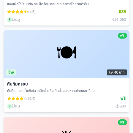
แกงเผ็ดไก่ใส่มะเขือ รสเผ็ดร้อน หอมกะทิ อาหารไทยต้นตำรับ
฿89
(4.5)
?
ไม่ระบุ
1,060
ฟรี
🍽️
ง่าย
40 นาที
ทับทิมกรอบ
ทับทิมกรอบน้ำแข็งใส เกล็ดน้ำแข็งเย็นฉ่ำ ของหวานไทยยอดนิยม
ฟรี
(4.4)
?
ไม่ระบุ
800
ฟรี