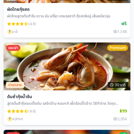
ผัดไทยกุ้งสด
ผัดไทยสูตรต้นตำรับ หวาน มัน เปรี้ยว ครบรสชาติ กุ้งสดใหญ่ เส้นเหนียวนุ่ม
ฟรี
(4.9)
?
มาลี
1,548
แนะนำ
Premium
ปานกลาง
30 นาที
ต้มยำกุ้งน้ำข้น
สูตรต้มยำกุ้งแบบดั้งเดิม รสจัดจ้าน หอมกะทิ เผ็ดร้อนจี๊ดจ้าด วิธีทำง่าย วัตถุด...
฿99
(4.8)
?
Admin
2,056