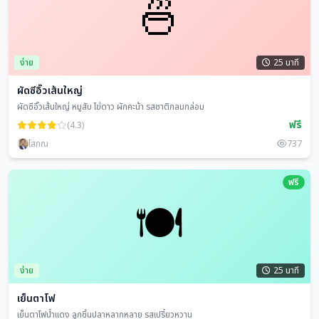
🍜
ง่าย
25 นาที
ผัดซีอิ๊วเส้นใหญ่
ผัดซีอิ๊วเส้นใหญ่ หมูสับ ไข่ดาว ผักคะน้า รสชาติกลมกล่อม
ฟรี
(4.3)
โสภณ
737
ฟรี
🍽️
ง่าย
25 นาที
เย็นตาโฟ
เย็นตาโฟน้ำแดง ลูกชิ้นปลาหลากหลาย รสเปรี้ยวหวาน