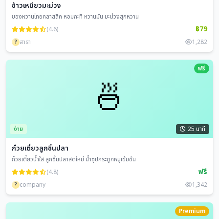
ข้าวเหนียวมะม่วง
ของหวานไทยคลาสสิค หอมกะทิ หวานมัน มะม่วงสุกหวาน
฿79
(4.6)
?
สารา
1,282
ฟรี
🍜
ง่าย
25 นาที
ก๋วยเตี๋ยวลูกชิ้นปลา
ก๋วยเตี๋ยวน้ำใส ลูกชิ้นปลาสดใหม่ น้ำซุปกระดูกหมูเข้มข้น
ฟรี
(4.8)
?
company
1,342
Premium