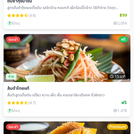
ต้มยำกุ้งน้ำข้น
สูตรต้มยำกุ้งแบบดั้งเดิม รสจัดจ้าน หอมกะทิ เผ็ดร้อนจี๊ดจ้าด วิธีทำง่าย วัตถุด...
฿99
(4.8)
?
ไม่ระบุ
2,056
แนะนำ
ฟรี
ง่าย
15 นาที
ส้มตำไทยแท้
ส้มตำสูตรดั้งเดิม เปรี้ยว หวาน เผ็ด เค็ม ครบรส ใส่มะเขือเทศ ถั่วฝักยาว
ฟรี
(4.7)
?
ไม่ระบุ
1,478
แนะนำ
Premium