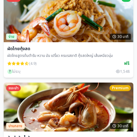
ง่าย
30 นาที
ผัดไทยกุ้งสด
ผัดไทยสูตรต้นตำรับ หวาน มัน เปรี้ยว ครบรสชาติ กุ้งสดใหญ่ เส้นเหนียวนุ่ม
ฟรี
(4.9)
?
ไม่ระบุ
1,548
แนะนำ
Premium
ปานกลาง
30 นาที