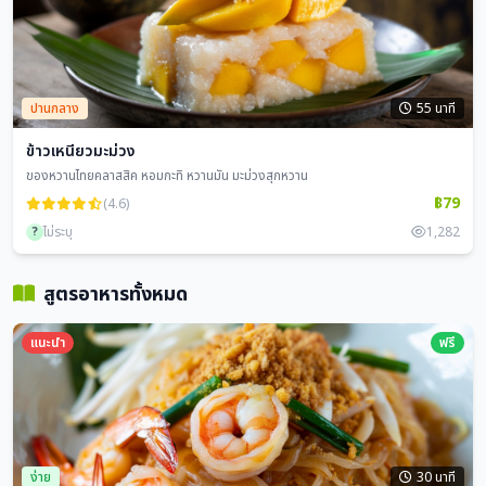
ปานกลาง
55 นาที
ข้าวเหนียวมะม่วง
ของหวานไทยคลาสสิค หอมกะทิ หวานมัน มะม่วงสุกหวาน
฿79
(4.6)
?
ไม่ระบุ
1,282
สูตรอาหารทั้งหมด
แนะนำ
ฟรี
ง่าย
30 นาที